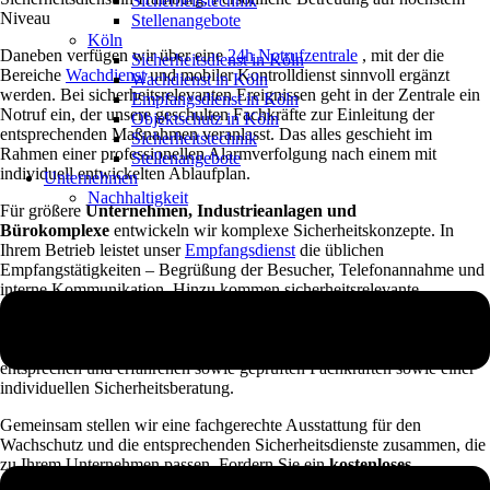
Sicherheitstechnik
Niveau
Stellenangebote
Köln
Daneben verfügen wir über eine
24h Notrufzentrale
, mit der die
Sicherheitsdienst in Köln
Bereiche
Wachdienst
und mobiler Kontrolldienst sinnvoll ergänzt
Wachdienst in Köln
werden. Bei sicherheitsrelevanten Ereignissen geht in der Zentrale ein
Empfangsdienst in Köln
Notruf ein, der unsere geschulten Fachkräfte zur Einleitung der
Objektschutz in Köln
entsprechenden Maßnahmen veranlasst. Das alles geschieht im
Sicherheitstechnik
Rahmen einer professionellen Alarmverfolgung nach einem mit
Stellenangebote
individuell entwickelten Ablaufplan.
Unternehmen
Nachhaltigkeit
Für größere
Unternehmen, Industrieanlagen und
Bürokomplexe
entwickeln wir komplexe Sicherheitskonzepte. In
Ihrem Betrieb leistet unser
Empfangsdienst
die üblichen
Empfangstätigkeiten – Begrüßung der Besucher, Telefonannahme und
interne Kommunikation. Hinzu kommen sicherheitsrelevante
Dienstleistungen – wie Personenkontrolle und Überwachung von
technischen Sicherheitseinrichtungen. Profitieren Sie von zertifizierten
Leistungen, die den hohen Anforderungen der Versicherung
entsprechen und erfahrenen sowie geprüften Fachkräften sowie einer
individuellen Sicherheitsberatung.
Gemeinsam stellen wir eine fachgerechte Ausstattung für den
Wachschutz und die entsprechenden Sicherheitsdienste zusammen, die
zu Ihrem Unternehmen passen. Fordern Sie ein
kostenloses
Angebot
an und wir kalkulieren zu einem fairen Preis-Leistungs-