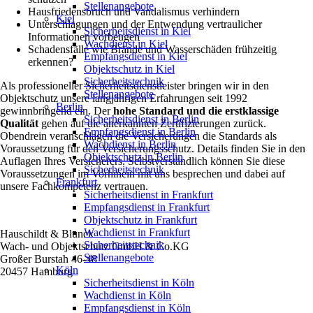
Stellenangebote
Hausfriedensbruch und Vandalismus verhindern
Kiel
Unterschlagungen und der Entwendung vertraulicher
Sicherheitsdienst in Kiel
Informationen vorbeugen
Wachdienst in Kiel
Schadensfälle wie Brände und Wasserschäden frühzeitig
Empfangsdienst in Kiel
erkennen?
Objektschutz in Kiel
Sicherheitstechnik
Als professioneller Sicherheitsdienstleister bringen wir in den
Stellenangebote
Objektschutz unsere langjährigen Erfahrungen seit 1992
Berlin
gewinnbringend ein. Der
hohe Standard und die erstklassige
Sicherheitsdienst in Berlin
Qualität
gehen auf die anerkannten Zertifizierungen zurück.
Empfangsdienst in Berlin
Obendrein veranschlagen die Versicherungen die Standards als
Wachdienst in Berlin
Voraussetzung für den Versicherungsschutz. Details finden Sie in den
Objektschutz in Berlin
Auflagen Ihres Versicherers. Selbstverständlich können Sie diese
Sicherheitstechnik
Voraussetzungen im Vorhinein mit uns besprechen und dabei auf
Frankfurt
unsere Fachkompetenz vertrauen.
Sicherheitsdienst in Frankfurt
Empfangsdienst in Frankfurt
Objektschutz in Frankfurt
Wachdienst in Frankfurt
Hauschildt & Blunck
Sicherheitstechnik
Wach- und Objektschutz GmbH & Co.KG
Stellenangebote
Großer Burstah 46-48
Köln
20457 Hamburg
Sicherheitsdienst in Köln
Wachdienst in Köln
Empfangsdienst in Köln