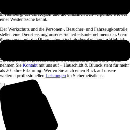
Verhältnis. Zukünftig setzen Sie sich und Ihrem Unternehmen keinem
Risiko fahrlässig aus, sondern Vertrauen zuverlässig im Objektschutz
in Hamburg, der die Region und die einzelnen Schwerpunkte wie aus
einer Westentasche kennt.
Der Werkschutz und die Personen-, Besucher- und Fahrzeugkontrolle
stellen eine Dienstleistung unseres Sicherheitsunternehmens dar. Gern
übernehmen wir die Überwachung technischer Anlagen im Hinblick
auf Funktionsstörungen oder stellen im Bereich der Verwaltung eines
Unternehmens die Wahrung von Betriebsgeheimnissen her.
Sie suchen einen professionellen Objektschutz in Hamburg? Dann
nehmen Sie
Kontakt
mit uns auf – Hauschildt & Blunck steht für mehr
als 20 Jahre Erfahrung! Werfen Sie auch einen Blick auf unsere
weiteren professionellen
Leistungen
im Sicherheitsdienst.