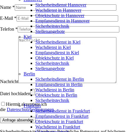
Sicherheitsdienst Hannover
Name *
Wachdienst in Hannover
Objektschutz in Hannover
E-Mail *
Empfangsdienst in Hannover
Sicherheitstechnik
Telefon *
Stellenangebote
Kiel
Sicherheitsdienst in Kiel
Wachdienst in Kiel
Empfangsdienst in Kiel
Objektschutz in Kiel
Sicherheitstechnik
Stellenangebote
Berlin
Sicherheitsdienst in Berlin
Nachricht
Empfangsdienst in Berlin
Wachdienst in Berlin
Datei hochladen
Objektschutz in Berlin
Sicherheitstechnik
Hiermit akzeptiere ich
Frankfurt
die
Datenschutzbedingungen
Sicherheitsdienst in Frankfurt
Empfangsdienst in Frankfurt
Objektschutz in Frankfurt
Wachdienst in Frankfurt
Sicherheitsdienst in Hamburg: Persönliche Betreuung auf höchstem