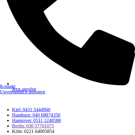
Kontakt
Jetzt anrufen
Unverbindlich anfragen
Kiel: 0431 5444960
Hamburg: 040 68874350
Hannover: 0511 1248588
Berlin: 030 57701075
Köln: 0221 64005854