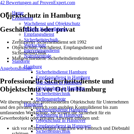
42 Bewertungen auf ProvenExpert.com
Home
Objektschutz in Hamburg
Leistungen
Wachdienst und Objektschutz
Geschäftlich oder privat
Mobiler Kontrolldienst
Empfangsdienst
Sicherheitstechnik
Zertifizierter Sicherheitsdienst seit 1992
Werkschutz
Objektschutz, Wachdienst, Empfangsdienst und
Interventionsdienst
Sicherheitstechnik
Notrufzentrale
Maßgeschneiderte Sicherheitsdienstleistungen
Standorte
Hamburg
Angebotsanfrage
Sicherheitsdienst Hamburg
Empfangsdienst in Hamburg
Professionelle Sicherheitsdienste und
Wachdienst in Hamburg
Objektschutz vor Ort in Hamburg
Objektschutz in Hamburg
Sicherheitstechnik
Stellenangebote
Wir übernehmen den professionellen Objektschutz für Unternehmen
Hannover
und den privaten Bereich vom mobilen Kontrolldienst bis zum
Sicherheitsdienst Hannover
umfassenden Werkschutz. Sie wollen die Sicherheit für ein
Wachdienst in Hannover
Gewerbeobjekt oder privates Anwesen erhöhen und:
Objektschutz in Hannover
Empfangsdienst in Hannover
sich vor rechtswidrigen Angriffen wie Einbruch und Diebstahl
Sicherheitstechnik
schützen