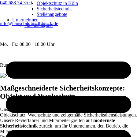
040 688 74 35 0
Objektschutz in Köln
Sicherheitstechnik
Stellenangebote
Unternehmen
info@hauschildtundblunck.de
Nachhaltigkeit
Mo. - Fr.: 08.00 - 18.00 Uhr
Rund um die Uhr erreichbar
Maßgeschneiderte Sicherheitskonzepte:
Objekt und Werkschutz
Unser Sicherheitsunternehmen steht seit 1992 für professionellen
Objektschutz, Wachschutz und zeitgemäße Sicherheitsdienstleistungen.
Unsere Revierfahrer und Mitarbeiter greifen auf
modernste
Sicherheitstechnik
zurück, um Ihr Unternehmen, den Betrieb, die
Mitarbeiter und das Personal ebenso wie die Liegenschaften und
Produkte zu schützen. Im Zuge der letzten Jahre hat sich ein breit