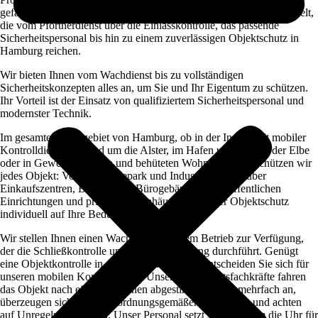
gefächertes
Portfolio unterschiedlicher Zuständigkeiten
entwickelt,
die vom Pförtnerdienst über die Einlasskontrolle, das passende
Sicherheitspersonal bis hin zu einem zuverlässigen Objektschutz in
Hamburg reichen.
Wir bieten Ihnen vom Wachdienst bis zu vollständigen
Sicherheitskonzepten alles an, um Sie und Ihr Eigentum zu schützen.
Ihr Vorteil ist der Einsatz von qualifiziertem Sicherheitspersonal und
modernster Technik.
Im gesamten Stadtgebiet von Hamburg, ob in der Innenstadt mobiler
Kontrolldienstund rund um die Alster, im Hafen und entlang der Elbe
oder in Gewerbegebieten und behüteten Wohngegenden schützen wir
jedes Objekt: Vom Gewerbepark und Industriegelände über
Einkaufszentren, Banken und Bürogebäude bis zu öffentlichen
Einrichtungen und privaten Wohnhäusern wird der Objektschutz
individuell auf Ihre Bedürfnisse ausgerichtet.
Wir stellen Ihnen einen Wachdienst in Ihrem Betrieb zur Verfügung,
der die Schließkontrolle und die Überwachung durchführt. Genügt
eine Objektkontrolle in gewissen Intervallen, entscheiden Sie sich für
unseren mobilen Kontrolldienst. Unsere Sicherheitsfachkräfte fahren
das Objekt nach einem mit Ihnen abgestimmten Plan mehrfach an,
überzeugen sich von dem ordnungsgemäßen Verschluss und achten
auf Unregelmäßigkeiten. Unser Personal setzt sich rund um die Uhr für