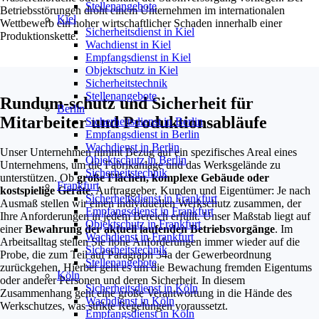
Stellenangebote
Betriebsstörungen droht einem Unternehmen im internationalen
Kiel
Wettbewerb ein hoher wirtschaftlicher Schaden innerhalb einer
Sicherheitsdienst in Kiel
Produktionskette.
Wachdienst in Kiel
Empfangsdienst in Kiel
Objektschutz in Kiel
Sicherheitstechnik
Stellenangebote
Rundum-schutz und Sicherheit für
Berlin
Mitarbeiter und Produktionsabläufe
Sicherheitsdienst in Berlin
Empfangsdienst in Berlin
Wachdienst in Berlin
Unser Unternehmen nimmt Bezug auf ein spezifisches Areal eines
Objektschutz in Berlin
Unternehmens, um die Fabrikanlage und das Werksgelände zu
Sicherheitstechnik
unterstützen. Ob
große Flächen, komplexe Gebäude oder
Frankfurt
kostspielige Geräte
, Auftraggeber, Kunden und Eigentümer: Je nach
Sicherheitsdienst in Frankfurt
Ausmaß stellen wir einen individuellen Werkschutz zusammen, der
Empfangsdienst in Frankfurt
Ihre Anforderungen in jedem Bereich erfüllt. Unser Maßstab liegt auf
Objektschutz in Frankfurt
einer
Bewahrung der aktuell laufenden Betriebsvorgänge
. Im
Wachdienst in Frankfurt
Arbeitsalltag stellen Sie hohe Anforderungen immer wieder auf die
Sicherheitstechnik
Probe, die zum Teil auf Paragraph 34a der Gewerbeordnung
Stellenangebote
zurückgehen. Hierbei geht es um die Bewachung fremden Eigentums
Köln
oder anderer Personen und deren Sicherheit. In diesem
Sicherheitsdienst in Köln
Zusammenhang geht eine große Verantwortung in die Hände des
Wachdienst in Köln
Werkschutzes, was strikte Regelungen voraussetzt.
Empfangsdienst in Köln