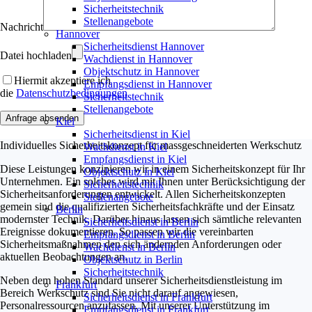
Sicherheitstechnik
Stellenangebote
Nachricht
Hannover
Sicherheitsdienst Hannover
Datei hochladen
Wachdienst in Hannover
Objektschutz in Hannover
Hiermit akzeptiere ich
Empfangsdienst in Hannover
die
Datenschutzbedingungen
Sicherheitstechnik
Stellenangebote
Kiel
Sicherheitsdienst in Kiel
Individuelles Sicherheitskonzept für massgeschneiderten Werkschutz
Wachdienst in Kiel
Empfangsdienst in Kiel
Diese Leistungen konzipieren wir in einem Sicherheitskonzept für Ihr
Objektschutz in Kiel
Unternehmen. Ein solches wird mit Ihnen unter Berücksichtigung der
Sicherheitstechnik
Sicherheitsanforderungen entwickelt. Allen Sicherheitskonzepten
Stellenangebote
gemein sind die qualifizierten Sicherheitsfachkräfte und der Einsatz
Berlin
modernster Technik. Darüber hinaus lassen sich sämtliche relevanten
Sicherheitsdienst in Berlin
Ereignisse dokumentieren. So passen wir die vereinbarten
Empfangsdienst in Berlin
Sicherheitsmaßnahmen den sich ändernden Anforderungen oder
Wachdienst in Berlin
aktuellen Beobachtungen an.
Objektschutz in Berlin
Sicherheitstechnik
Neben dem hohen Standard unserer Sicherheitsdienstleistung im
Frankfurt
Bereich Werkschutz sind Sie nicht darauf angewiesen,
Sicherheitsdienst in Frankfurt
Personalressourcen anzufassen. Mit unserer Unterstützung im
Empfangsdienst in Frankfurt