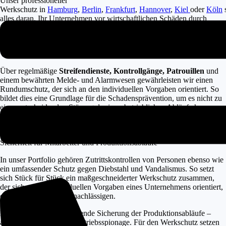
Unser professioneller
Werkschutz in
Hamburg
,
Berlin
,
Frankfurt
,
Hannover
,
Kiel
oder
Köln
s
alles daran, Ihr Unternehmen vor wirtschaftlichen Schäden durch
sicherheitsrelevante Ereignisse zu bewahren. Informieren Sie sich an
einem unserer sechs Standorte.
Wir gewährleisten einen Rundumschutz
Über regelmäßige
Streifendienste, Kontrollgänge, Patrouillen
und
einem bewährten Melde- und Alarmwesen gewährleisten wir einen
Rundumschutz, der sich an den individuellen Vorgaben orientiert. So
bildet dies eine Grundlage für die Schadensprävention, um es nicht zu
einer entscheidenden Störung der innerbetrieblichen Abläufe kommen
zu lassen. Im Ernstfall macht sich der Werkschutz bezahlt und sichert
den Fortbestand eines Unternehmens und deren Mitarbeiter.
Sicherheit für Mitarbeiter und Produktionsabläufe
In unser Portfolio gehören Zutrittskontrollen von Personen ebenso wie
ein umfassender Schutz gegen Diebstahl und Vandalismus. So setzt
sich Stück für Stück ein maßgeschneiderter Werkschutz zusammen,
der sich an den individuellen Vorgaben eines Unternehmens orientiert,
ohne die Details zu vernachlässigen.
Das verlangt eine umfassende Sicherung der Produktionsabläufe –
auch vor Sabotage und Betriebsspionage. Für den Werkschutz setzen