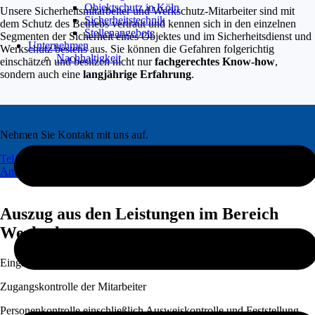
Objektschutz in Köln
Unsere Sicherheitsmitarbeiter und Werkschutz-Mitarbeiter sind mit
Sicherheitstechnik
dem Schutz des Betriebs vertraut und kennen sich in den einzelnen
Stellenangebote
Segmenten der Sicherheit eines Objektes und im Sicherheitsdienst und
Unternehmen
Werkschutz bestens aus. Sie können die Gefahren folgerichtig
Nachhaltigkeit
einschätzen und besitzen nicht nur
fachgerechtes Know-how
,
sondern auch eine
langjährige Erfahrung
.
Nehmen Sie Kontakt mit uns auf.
Tel.: 0800 8770 500
E-Mail: info@hauschildtundblunck.de
Angebotsanfrage
Jetzt anrufen
Auszug aus den Leistungen im Bereich
Werkschutz
Eingangskontrolle der Besucher
Zugangskontrolle der Mitarbeiter
Personenkontrolle einschließlich Ausweiskontrolle und Feststellung