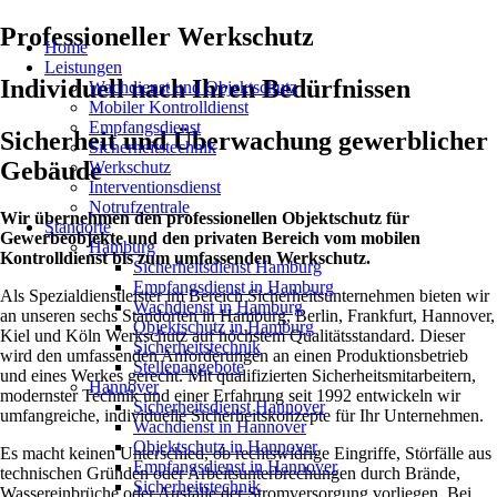
Professioneller Werkschutz
Home
Leistungen
Individuell nach Ihren Bedürfnissen
Wachdienst und Objektschutz
Mobiler Kontrolldienst
Empfangsdienst
Sicherheit und Überwachung gewerblicher
Sicherheitstechnik
Gebäude
Werkschutz
Interventionsdienst
Notrufzentrale
Wir übernehmen den professionellen Objektschutz für
Standorte
Gewerbeobjekte und den privaten Bereich vom mobilen
Hamburg
Kontrolldienst bis zum umfassenden Werkschutz.
Sicherheitsdienst Hamburg
Empfangsdienst in Hamburg
Als Spezialdienstleister im Bereich Sicherheitsunternehmen bieten wir
Wachdienst in Hamburg
an unseren sechs Standorten in Hamburg, Berlin, Frankfurt, Hannover,
Objektschutz in Hamburg
Kiel und Köln Werkschutz auf höchstem Qualitätsstandard. Dieser
Sicherheitstechnik
wird den umfassenden Anforderungen an einen Produktionsbetrieb
Stellenangebote
und eines Werkes gerecht. Mit qualifizierten Sicherheitsmitarbeitern,
Hannover
modernster Technik und einer Erfahrung seit 1992 entwickeln wir
Sicherheitsdienst Hannover
umfangreiche, individuelle Sicherheitskonzepte für Ihr Unternehmen.
Wachdienst in Hannover
Objektschutz in Hannover
Es macht keinen Unterschied, ob rechtswidrige Eingriffe, Störfälle aus
Empfangsdienst in Hannover
technischen Gründen oder Arbeitsunterbrechungen durch Brände,
Sicherheitstechnik
Wassereinbrüche oder Ausfälle der Stromversorgung vorliegen. Bei