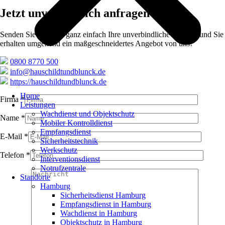
Jetzt unverbindlich anfragen
Senden Sie uns jetzt ganz einfach Ihre unverbindliche Anfrage und Sie
erhalten umgehend ein maßgeschneidertes Angebot von uns!
0800 8770 500
info@hauschildtundblunck.de
https://hauschildtundblunck.de
Home
Firma *
Leistungen
Wachdienst und Objektschutz
Name *
Mobiler Kontrolldienst
Empfangsdienst
E-Mail *
Sicherheitstechnik
Werkschutz
Telefon *
Interventionsdienst
Notrufzentrale
Standorte
Hamburg
Sicherheitsdienst Hamburg
Empfangsdienst in Hamburg
Wachdienst in Hamburg
Objektschutz in Hamburg