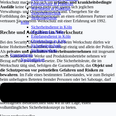
Werkschutz machen Sie sich um
urlaubs- und krankheitsbedingte
Objektschutz in Frankfurt
Ausfälle
keine Gedanken mehr und sparen sich jeglichen
Wachdienst in Frankfurt
Verwaltungs- und Organisationsaufwand. Übergeben Sie die
Sicherheitstechnik
Fortbildung des Sicherheitspersonals an einen erfahrenen Partner und
Stellenangebote
vertrauen Sie unserem Werkschutz mit einer Erfahrung seit 1992.
Köln
Sicherheitsdienst in Köln
Rechte und Aufgaben im Werkschutz
Wachdienst in Köln
Empfangsdienst in Köln
Objektschutz in Köln
Bei den Security Dienstleistungen und beim Werkschutz dürfen wir
Sicherheitstechnik
keine Hoheitsrechte ausüben, das obliegt einzig und allein der Polizei.
Stellenangebote
Als
privates und geschultes Sicherheitsunternehmen
mit insgesamt
Unternehmen
sechs Standorten für Werke und Produktionsbetriebe nehmen wir
Nachhaltigkeit
Bezug auf die jeweiligen Gesetze. Die Sicherheitsleute, die im
Werkschutz tätig sind, befolgen die Garantenpflicht, das
Objekt und
die Schutzperson vor potentiellen Gefahren und Risiken zu
bewahren
. Im Falle eines bestimmten Tatbestandes, wie zum Beispiel
beim unbefugten Betreten fremder Personen oder bei Sabotage, darf
sich das Fachpersonal Zutritt gewähren. Verlassen Sie sich auf unser
langjähriges Know-how und besprechen Sie mit uns die Aufgaben, die
wir im Werkschutz übernehmen. Auf Basis der Befugnisse und
Rechte, wie dem Hausrecht, dem Jedermannsrecht oder den
übertragenen Bedienrechten sind wir in der Lage, einen
vollumfängliches Sicherheitskonzept zu bieten.