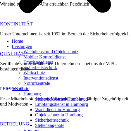
Wir sind rund-um-die-Uhr erreichbar. Persönlich und direkt.
KONTINUITÄT
Unser Unternehmen ist seit 1992 im Bereich der Sicherheit erfolgreich.
Home
Leistungen
Wachdienst und Objektschutz
QUALITÄT
Mobiler Kontrolldienst
Empfangsdienst
Zertifikate von akkreditierten Unternehmen – bei uns der VdS -
Sicherheitstechnik
bestätigen diese.
Werkschutz
Interventionsdienst
Notrufzentrale
Standorte
PERSONAL
Hamburg
Feste Mitarbeiterinnen und Mitarbeiter mit langjähriger Zugehörigkeit
Sicherheitsdienst Hamburg
und Motivation.
Empfangsdienst in Hamburg
Wachdienst in Hamburg
Objektschutz in Hamburg
Sicherheitstechnik
BETREUUNG
Stellenangebote
Hannover