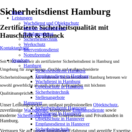
Sicherheitsdienst Hamburg
Home
Leistungen
Wachdienst und Objektschutz
Zertifizierte Sicherheitsqualität mit
Mobiler Kontrolldienst
Empfangsdienst
Hauschildt & Blunck
Sicherheitstechnik
Werkschutz
Kontaktanfrage
Interventionsdienst
Notrufzentrale
Standorte
Seit 1992 stehen wir als zertifizierter Sicherheitsdienst in Hamburg und
Hamburg
Umgebung für zuverlässige, flexible und maßgeschneiderte
Sicherheitsdienst Hamburg
Empfangsdienst in Hamburg
Sicherheitslösungen. Als erfahrener Sicherheitsdienst Hamburg betreuen wir
Wachdienst in Hamburg
sowohl gewerbliche als auch private Auftraggeber mit höchsten
Objektschutz in Hamburg
Sicherheitstechnik
Qualitätsansprüchen.
Stellenangebote
Hannover
Unser Leistungsspektrum umfasst professionellen
Objektschutz
,
Sicherheitsdienst Hannover
zuverlässige
Wachdienste
, kompetente
Empfangsdienste
sowie
Wachdienst in Hannover
moderne
Sicherheitstechnik
für Unternehmen und Privatkunden in
Objektschutz in Hannover
Hamburg.
Empfangsdienst in Hannover
Sicherheitstechnik
Vertrauen Sie auf unsere langjährige Erfahrung und geprüfte Expertise.