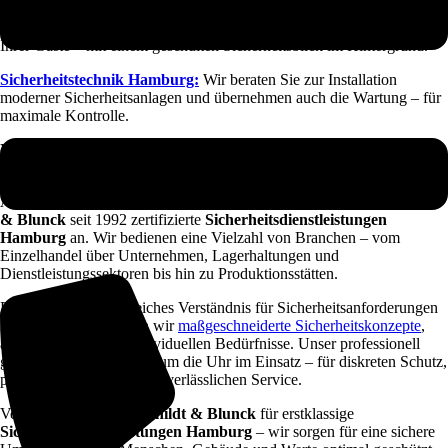
Empfangsdienst Hamburg:
Professioneller Empfang und Betreuung
Ihrer Gäste – mit einem geschulten Sicherheitsblick im Hintergrund.
Sicherheitstechnik Hamburg:
Wir beraten Sie zur Installation
moderner Sicherheitsanlagen und übernehmen auch die Wartung – für
maximale Kontrolle.
Verlassen Sie sich auf
Hauschildt & Blunck
– Ihren erfahrenen
Sicherheitsdienst in Hamburg
.
Jetzt kostenlos beraten lassen!
Als Ihr verlässlicher Sicherheitspartner in Hamburg bietet
Hauschildt
& Blunck
seit 1992 zertifizierte
Sicherheitsdienstleistungen
Hamburg
an. Wir bedienen eine Vielzahl von Branchen – vom
Einzelhandel über Unternehmen, Lagerhaltungen und
Dienstleistungssektoren bis hin zu Produktionsstätten.
Durch unser umfangreiches Verständnis für Sicherheitsanforderungen
in Hamburg entwickeln wir
maßgeschneiderte Sicherheitskonzepte
,
abgestimmt auf Ihre individuellen Bedürfnisse. Unser professionell
geschultes Team ist rund um die Uhr im Einsatz – für diskreten Schutz,
persönliche Beratung und verlässlichen Service.
Vertrauen Sie auf
Hauschildt & Blunck
für erstklassige
Sicherheitsdienstleistungen Hamburg
– wir sorgen für eine sichere