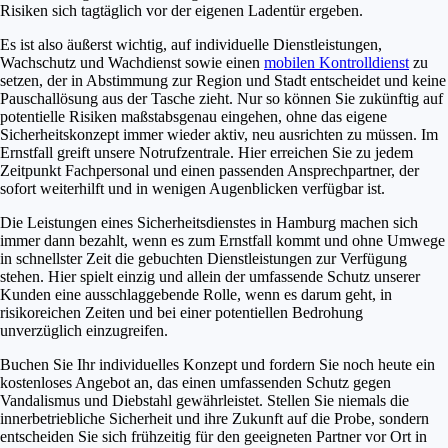
Risiken sich tagtäglich vor der eigenen Ladentür ergeben.
Es ist also äußerst wichtig, auf individuelle Dienstleistungen,
Wachschutz und Wachdienst sowie einen
mobilen Kontrolldienst
zu
setzen, der in Abstimmung zur Region und Stadt entscheidet und keine
Pauschallösung aus der Tasche zieht. Nur so können Sie zukünftig auf
potentielle Risiken maßstabsgenau eingehen, ohne das eigene
Sicherheitskonzept immer wieder aktiv, neu ausrichten zu müssen. Im
Ernstfall greift unsere Notrufzentrale. Hier erreichen Sie zu jedem
Zeitpunkt Fachpersonal und einen passenden Ansprechpartner, der
sofort weiterhilft und in wenigen Augenblicken verfügbar ist.
Die Leistungen eines Sicherheitsdienstes in Hamburg machen sich
immer dann bezahlt, wenn es zum Ernstfall kommt und ohne Umwege
in schnellster Zeit die gebuchten Dienstleistungen zur Verfügung
stehen. Hier spielt einzig und allein der umfassende Schutz unserer
Kunden eine ausschlaggebende Rolle, wenn es darum geht, in
risikoreichen Zeiten und bei einer potentiellen Bedrohung
unverzüglich einzugreifen.
Buchen Sie Ihr individuelles Konzept und fordern Sie noch heute ein
kostenloses Angebot an, das einen umfassenden Schutz gegen
Vandalismus und Diebstahl gewährleistet. Stellen Sie niemals die
innerbetriebliche Sicherheit und ihre Zukunft auf die Probe, sondern
entscheiden Sie sich frühzeitig für den geeigneten Partner vor Ort in