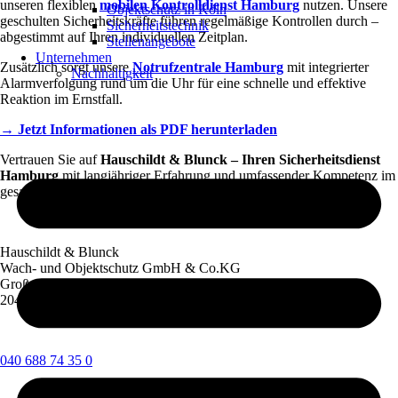
unseren flexiblen
mobilen Kontrolldienst Hamburg
nutzen. Unsere
Objektschutz in Köln
geschulten Sicherheitskräfte führen regelmäßige Kontrollen durch –
Sicherheitstechnik
abgestimmt auf Ihren individuellen Zeitplan.
Stellenangebote
Unternehmen
Zusätzlich sorgt unsere
Notrufzentrale Hamburg
mit integrierter
Nachhaltigkeit
Alarmverfolgung rund um die Uhr für eine schnelle und effektive
Reaktion im Ernstfall.
→ Jetzt Informationen als PDF herunterladen
Vertrauen Sie auf
Hauschildt & Blunck – Ihren Sicherheitsdienst
Hamburg
mit langjähriger Erfahrung und umfassender Kompetenz im
gesamten Stadtgebiet.
Hauschildt & Blunck
Wach- und Objektschutz GmbH & Co.KG
Großer Burstah 46-48
20457 Hamburg
040 688 74 35 0