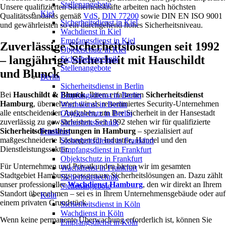
Stellenangebote
Unsere qualifizierten Sicherheitskräfte arbeiten nach höchsten
Kiel
Qualitätsstandards gemäß
VdS
,
DIN 77200
sowie DIN EN ISO 9001
Sicherheitsdienst in Kiel
und gewährleisten so ein durchgehend hohes Sicherheitsniveau.
Wachdienst in Kiel
Empfangsdienst in Kiel
Zuverlässige Sicherheitslösungen seit 1992
Objektschutz in Kiel
– langjährige Sicherheit mit Hauschildt
Sicherheitstechnik
Stellenangebote
und Blunck
Berlin
Sicherheitsdienst in Berlin
Bei
Hauschildt & Blunck
, Ihrem erfahrenen
Sicherheitsdienst
Empfangsdienst in Berlin
Hamburg
, übernehmen wir als renommiertes Security-Unternehmen
Wachdienst in Berlin
alle entscheidenden Aufgaben, um Ihre Sicherheit in der Hansestadt
Objektschutz in Berlin
zuverlässig zu gewährleisten. Seit 1992 stehen wir für qualifizierte
Sicherheitstechnik
Sicherheitsdienstleistungen in Hamburg
– spezialisiert auf
Frankfurt
maßgeschneiderte Lösungen für Industrie, Handel und den
Sicherheitsdienst in Frankfurt
Dienstleistungssektor.
Empfangsdienst in Frankfurt
Objektschutz in Frankfurt
Für Unternehmen und Privatkunden bieten wir im gesamten
Wachdienst in Frankfurt
Stadtgebiet Hamburgs passgenaue Sicherheitslösungen an. Dazu zählt
Sicherheitstechnik
unser professioneller
Wachdienst Hamburg
, den wir direkt an Ihrem
Stellenangebote
Standort übernehmen – sei es in Ihrem Unternehmensgebäude oder auf
Köln
einem privaten Grundstück.
Sicherheitsdienst in Köln
Wachdienst in Köln
Wenn keine permanente Überwachung erforderlich ist, können Sie
Empfangsdienst in Köln