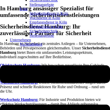
Sicherheitstechnik
Stellenangebote
In Hamburg ansässiger Spezialist für
Köln
Sicherheitsdienst in Köln
umfassende Sicherheitsdienstleistungen
Wachdienst in Köln
Empfangsdienst in Köln
Sicherheitsdienst Hamburg: Ihr
Objektschutz in Köln
Sicherheitstechnik
zuverlässiger Partner für Sicherheit
Stellenangebote
Unternehmen
In Hamburg ist Sicherheit ein zentrales Anliegen – für Unternehmen,
Nachhaltigkeit
Behörden und Privatpersonen gleichermaßen. Unser
Sicherheitsdienst
Hamburg
bietet Ihnen ein umfassendes Leistungsspektrum,
individuell zugeschnitten auf Ihre Bedürfnisse.
Objektschutz Hamburg:
Wir bewachen zuverlässig Ihre Gebäude,
Anlagen und Grundstücke. Unser Team schützt Ihre Werte vor
Einbruch, Vandalismus und anderen Gefahren.
Wachdienst Hamburg:
Unsere Sicherheitsmitarbeiter sorgen durch
Präsenz und schnelle Reaktionen für Ruhe und Ordnung – rund um
die Uhr.
Werkschutz Hamburg:
Für Industrie und Produktion bieten wir
effektive Werkschutzlösungen – damit Ihre Abläufe reibungslos
funktionieren und Ihre Anlagen gesichert sind.