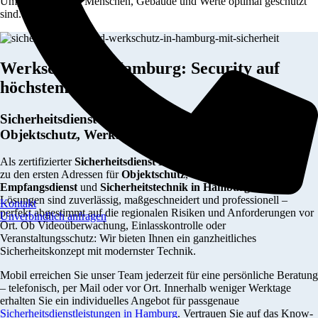
Umgebung, in der Menschen, Gebäude und Werte optimal geschützt
sind.
Werkschutz in Hamburg: Security auf
höchstem Niveau
Sicherheitsdienst Hamburg: Full-Service für
Objektschutz, Werkschutz & Sicherheitstechnik
Als zertifizierter
Sicherheitsdienst Hamburg
gehören wir seit 1992
zu den ersten Adressen für
Objektschutz
,
Wachdienst
,
Empfangsdienst
und
Sicherheitstechnik in Hamburg
. Unsere
Lösungen sind zuverlässig, maßgeschneidert und professionell –
Kontakt
perfekt abgestimmt auf die regionalen Risiken und Anforderungen vor
Unverbindlich anfragen
Ort. Ob Videoüberwachung, Einlasskontrolle oder
Veranstaltungsschutz: Wir bieten Ihnen ein ganzheitliches
Sicherheitskonzept mit modernster Technik.
Mobil erreichen Sie unser Team jederzeit für eine persönliche Beratung
– telefonisch, per Mail oder vor Ort. Innerhalb weniger Werktage
erhalten Sie ein individuelles Angebot für passgenaue
Sicherheitsdienstleistungen in Hamburg
. Vertrauen Sie auf das Know-